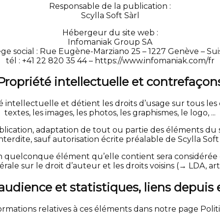
Responsable de la publication :
Scylla Soft Sàrl
Hébergeur du site web :
Infomaniak Group SA
ège social : Rue Eugène-Marziano 25 – 1227 Genève – Sui
tél : +41 22 820 35 44 – https://www.infomaniak.com/fr
Propriété intellectuelle et contrefaçon
té intellectuelle et détient les droits d’usage sur tous l
textes, les images, les photos, les graphismes, le logo, ...
lication, adaptation de tout ou partie des éléments du s
interdite, sauf autorisation écrite préalable de Scylla Soft 
un quelconque élément qu’elle contient sera considérée
e sur le droit d’auteur et les droits voisins (→ LDA, art. 11, a
udience et statistiques, liens depuis et
ormations relatives à ces éléments dans notre page Politi